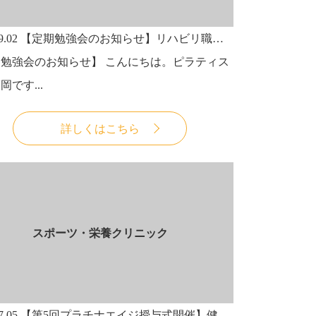
9.02
【定期勉強会のお知らせ】リハビリ職・トレーナー・インストラクター向け（もちろん、一般の方も参加いただけますよ！）の定期勉強会のお知らせです。肩関節の評価と触診～筋力～
勉強会のお知らせ】 こんにちは。ピラティス
岡です...
詳しくはこちら
スポーツ・栄養クリニック
7.05
【第5回プラチナエイジ授与式開催】健康・スポーツ部門、医師であり栄養学者「医と食」の編集長である渡邊昌さんと、アーティスティック・スイミングジャパンヘッドコーチ、メダル獲得の世界的請負人の井村雅代さんのお二人が受賞されました。