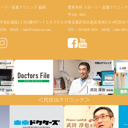
ポーツ・栄養クリニック 福岡
整形外科 スポーツ・栄養クリニック
〒150 - 0021
中央区薬院1丁目5番6号
ハイヒルズビル1F
東京都渋谷区恵比寿西2-21-4代官山
5550
MAIL：
info@clinicsn.com
TEL：
03-6416-1674
MAIL：
info-d@c
＜代官山クリニック＞