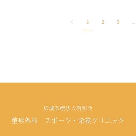
1
2
3
...
広域医療法人明和会
整形外科 スポーツ・栄養クリニック