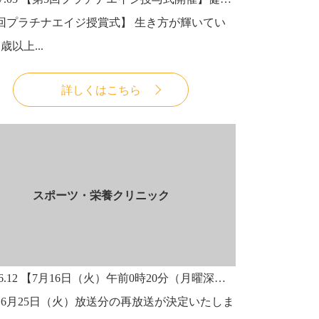
回プラチナエイジ授賞式】 生き方が輝いてい
歳以上...
詳しくはこちら
スポーツ・栄養クリニック
6.12
【7月16日（火）午前0時20分（月曜深夜）～再放送決定！】プロフェッショナル～仕事の流儀～にて脊椎外科のスペシャリスト、西良 浩一 教授と当院が紹介されます。
6月25日（火）放送分の再放送が決定いたしま