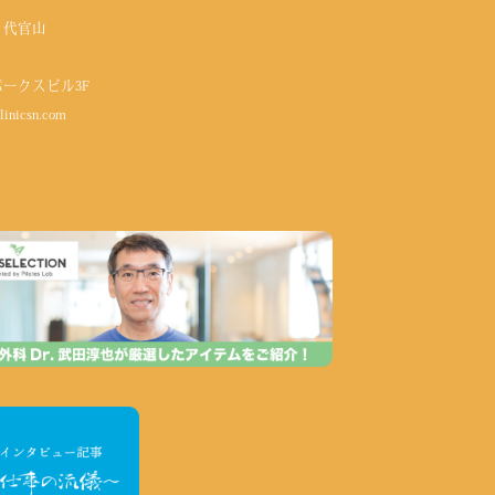
 代官山
パークスビル3F
linicsn.com