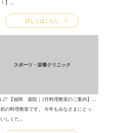
】...
詳しくはこちら
スポーツ・栄養クリニック
1.27
【福岡 薬院｜2月料理教室のご案内】続！かんぶつ食堂 日本のdry food ! 乾物をおいしく食べよう。
初の料理教室です。 今年もみなさまにとっ
いしくた...