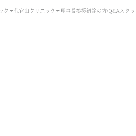
ック
代官山クリニック
理事長挨拶
初診の方/Q&A
スタッ