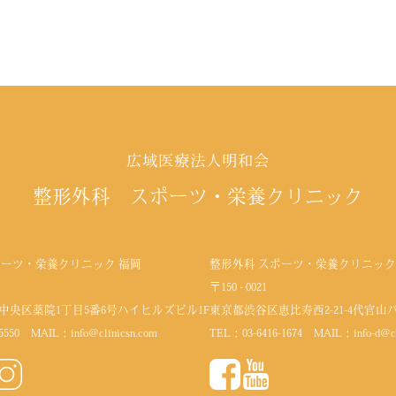
広域医療法人明和会
整形外科 スポーツ・栄養クリニック
ポーツ・栄養クリニック 福岡
整形外科 スポーツ・栄養クリニック
〒150 - 0021
中央区薬院1丁目5番6号
ハイヒルズビル1F
東京都渋谷区恵比寿西2-21-4代官山
5550
MAIL：
info@clinicsn.com
TEL：
03-6416-1674
MAIL：
info-d@c