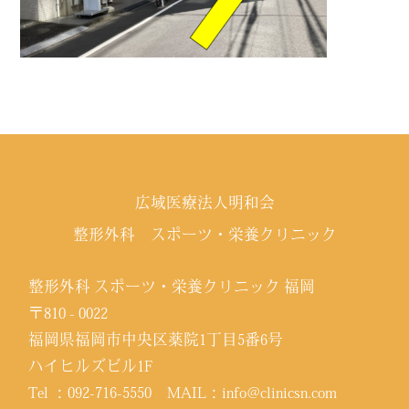
広域医療法人明和会
整形外科 スポーツ・栄養クリニック
整形外科 スポーツ・栄養クリニック 福岡
〒810 - 0022
福岡県福岡市中央区薬院1丁目5番6号
ハイヒルズビル1F
Tel ：
092-716-5550
MAIL：
info@clinicsn.com