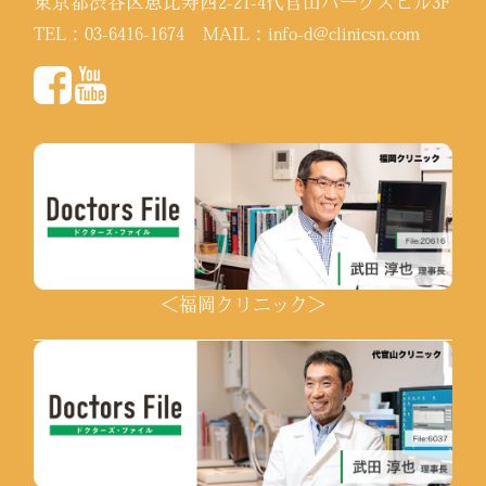
東京都渋谷区恵比寿西2-21-4代官山パークスビル3F
TEL：
03-6416-1674
MAIL：
info-d@clinicsn.com
＜福岡クリニック＞