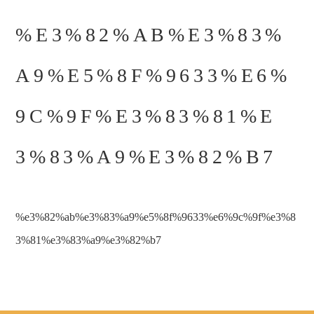
%E3%82%AB%E3%83%
A9%E5%8F%9633%E6%
9C%9F%E3%83%81%E
3%83%A9%E3%82%B7
%e3%82%ab%e3%83%a9%e5%8f%9633%e6%9c%9f%e3%8
3%81%e3%83%a9%e3%82%b7