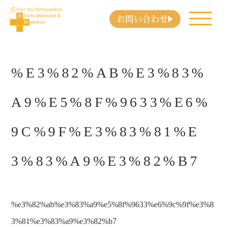
お問い合わせ
%E3%82%AB%E3%83%
A9%E5%8F%9633%E6%
9C%9F%E3%83%81%E
3%83%A9%E3%82%B7
%e3%82%ab%e3%83%a9%e5%8f%9633%e6%9c%9f%e3%8
3%81%e3%83%a9%e3%82%b7