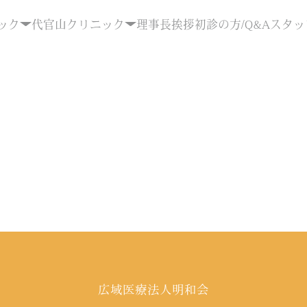
ック
代官山クリニック
理事長挨拶
初診の方/Q&A
スタッ
広域医療法人明和会