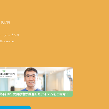
 代官山
パークスビル3F
linicsn.com