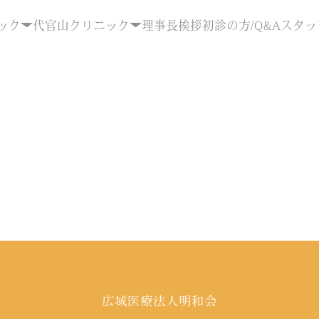
ック
代官山クリニック
理事長挨拶
初診の方/Q&A
スタッ
広域医療法人明和会