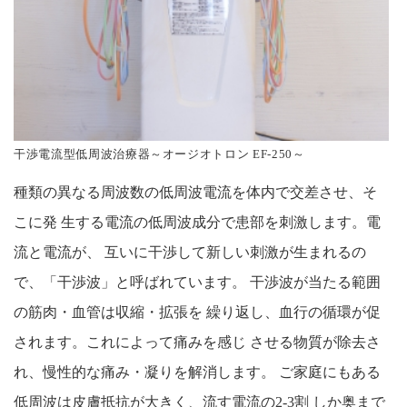
干渉電流型低周波治療器～オージオトロン EF-250～
種類の異なる周波数の低周波電流を体内で交差させ、そ
こに発 生する電流の低周波成分で患部を刺激します。電
流と電流が、 互いに干渉して新しい刺激が生まれるの
で、「干渉波」と呼ばれています。 干渉波が当たる範囲
の筋肉・血管は収縮・拡張を 繰り返し、血行の循環が促
されます。これによって痛みを感じ させる物質が除去さ
れ、慢性的な痛み・凝りを解消します。 ご家庭にもある
低周波は皮膚抵抗が大きく、流す電流の2-3割 しか奥まで