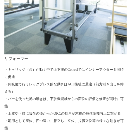
リフォーマー
・キャリッジ（台）が動く中で上下肢のControlではインナーアウターを同時
に促通
・仰臥位で行うレッグプレス的な動きはACL術後に最適（前方引き出しを抑
える）
・バーを使った足の動きは、下肢機能軸からの変位の評価と修正が同時に可
能
・上肢や下肢に負荷の掛かったOKCの動きが末梢の身体認知向上に繋がる
・応用として座位、四つ這い、膝立ち、立位、片脚立位等の様々な動きが可
能