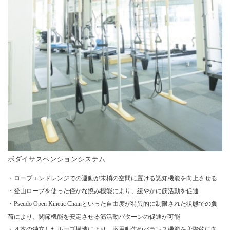
ボダイサスペンションシステム
・ロープエンドレンジでの運動が末梢の空間に置ける認知機能を向上させる
・登山ロープを使った僅かな撓み機能により、緩やかに筋活動を促通
・Pseudo Open Kinetic Chainといった自由度が特異的に制限された状態での負
荷により、関節機能を安定させる筋活動パターンの促通が可能
・４本の独立したループ構造により、応用動作やバランス機能を段階的に向