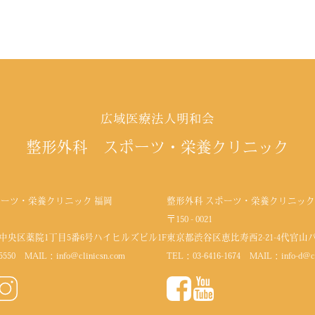
広域医療法人明和会
整形外科 スポーツ・栄養クリニック
ポーツ・栄養クリニック 福岡
整形外科 スポーツ・栄養クリニック
〒150 - 0021
中央区薬院1丁目5番6号
ハイヒルズビル1F
東京都渋谷区恵比寿西2-21-4代官山
5550
MAIL：
info@clinicsn.com
TEL：
03-6416-1674
MAIL：
info-d@c