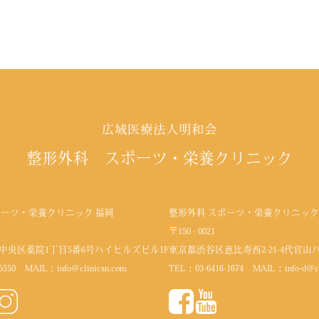
広域医療法人明和会
整形外科 スポーツ・栄養クリニック
ポーツ・栄養クリニック 福岡
整形外科 スポーツ・栄養クリニック
〒150 - 0021
中央区薬院1丁目5番6号
ハイヒルズビル1F
東京都渋谷区恵比寿西2-21-4代官山
5550
MAIL：
info@clinicsn.com
TEL：
03-6416-1674
MAIL：
info-d@c