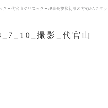
ック
代官山クリニック
理事長挨拶
初診の方/Q&A
スタッ
18_7_10_撮影_代官山