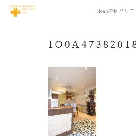
Home
福岡クリニ
1O0A473820