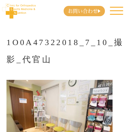
お問い合わせ
1O0A47322018_7_10_撮
影_代官山