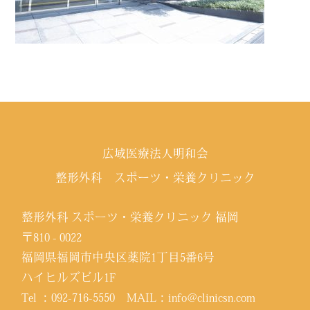
広域医療法人明和会
整形外科 スポーツ・栄養クリニック
整形外科 スポーツ・栄養クリニック 福岡
〒810 - 0022
福岡県福岡市中央区薬院1丁目5番6号
ハイヒルズビル1F
Tel ：
092-716-5550
MAIL：
info@clinicsn.com