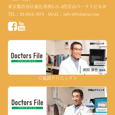
東京都渋谷区恵比寿西2-21-4代官山パークスビル3F
TEL：
03-6416-1674
MAIL：
info-d@clinicsn.com
＜福岡クリニック＞