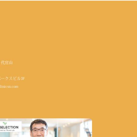
 代官山
パークスビル3F
linicsn.com