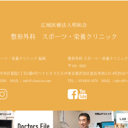
広域医療法人明和会
整形外科 スポーツ・栄養クリニック
ポーツ・栄養クリニック 福岡
整形外科 スポーツ・栄養クリニック
〒150 - 0021
中央区薬院1丁目5番6号
ハイヒルズビル1F
東京都渋谷区恵比寿西2-21-4代官山
5550
MAIL：
info@clinicsn.com
TEL：
03-6416-1674
MAIL：
info-d@c