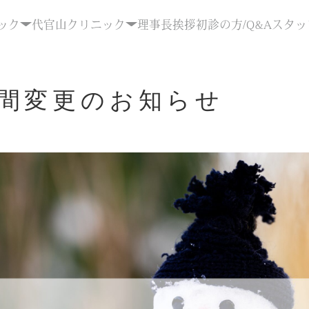
ック
代官山クリニック
理事長挨拶
初診の方/Q&A
スタッ
間変更のお知らせ