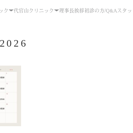
ック
代官山クリニック
理事長挨拶
初診の方/Q&A
スタッ
026