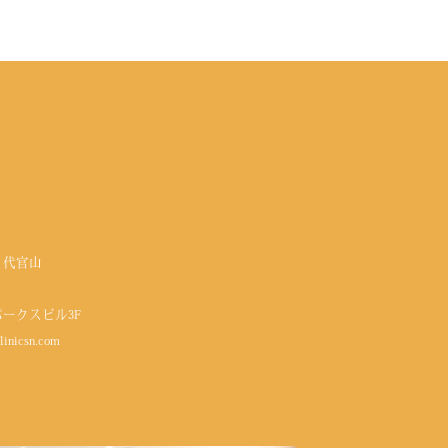
 代官山
パークスビル3F
linicsn.com