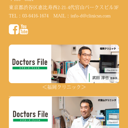
東京都渋谷区恵比寿西2-21-4代官山パークスビル3F
TEL：
03-6416-1674
MAIL：
info-d@clinicsn.com
＜福岡クリニック＞