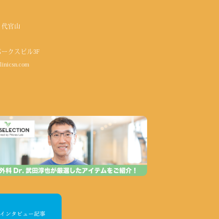
 代官山
パークスビル3F
linicsn.com