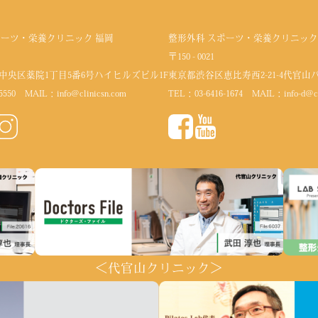
ポーツ・栄養クリニック 福岡
整形外科 スポーツ・栄養クリニック
〒150 - 0021
中央区薬院1丁目5番6号
ハイヒルズビル1F
東京都渋谷区恵比寿西2-21-4代官山
5550
MAIL：
info@clinicsn.com
TEL：
03-6416-1674
MAIL：
info-d@c
＜代官山クリニック＞