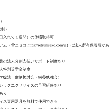
女）
動制）
2日入れて１週間）の休暇取得可
アム（雪ニセコ
https://setsuniseko.com/ja
）に法人所有保養所があ
費の法人分割支払いサポート制度あり
人特別奨学金制度
学療法・症例検討会・栄養勉強会）
シックエクササイズの予習研修あり
あり
ィス専用器具を無料で使用できる