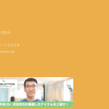
 代官山
パークスビル3F
linicsn.com