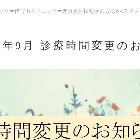
ック
代官山クリニック
理事長挨拶
初診の方/Q&A
スタッ
23年9月 診療時間変更の