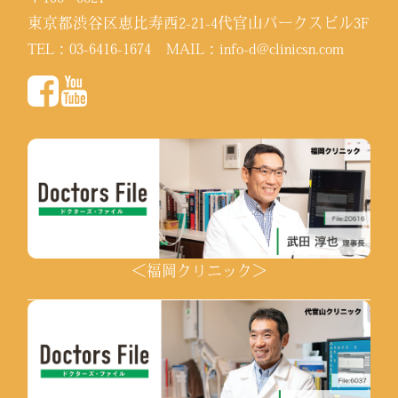
東京都渋谷区恵比寿西2-21-4代官山パークスビル3F
TEL：
03-6416-1674
MAIL：
info-d@clinicsn.com
＜福岡クリニック＞