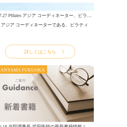
7.27
Pfilates アジア コーディネーター、ピラティスラボ代表・武田淳也医師の論文が日本マタニティフィットネス協会発刊『MEDEX JOURNAL』のVol205に前号に続き、巻頭掲載されました。
lates アジア コーディネーターである、ピラティ
詳しくはこちら
KANYAMA FUKUOKA
6.18
当院理事長 武田医師の最新書籍情報！