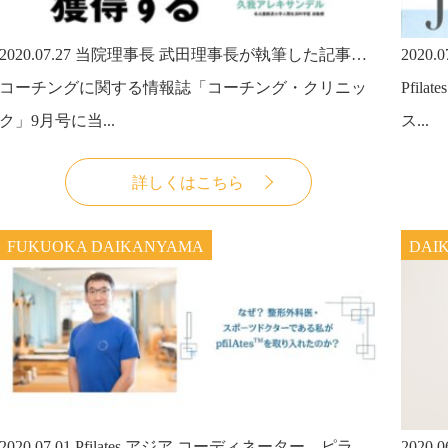
2020.07.27
当院理事長 武田理事長が執筆した記事が、雑誌「コーチング・クリニック」9月号に掲載されました。
2020.0
コーチングに関する情報誌「コーチング・クリニッ
Pfi
ク」9月号に当...
ス...
詳しくはこちら
FUKUOKA DAIKANYAMA
DAI
2020.07.01
Pfilates アジア コーディネーター、ピラティスラボ代表・武田淳也医師の論文が日本マタニティフィットネス協会発刊『MEDEX JOURNAL』の巻頭に掲載されました。
2020.0