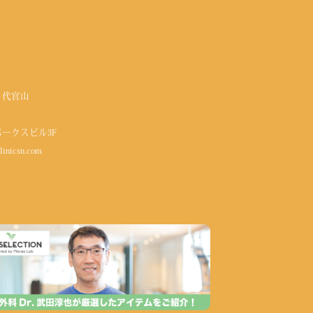
 代官山
パークスビル3F
linicsn.com