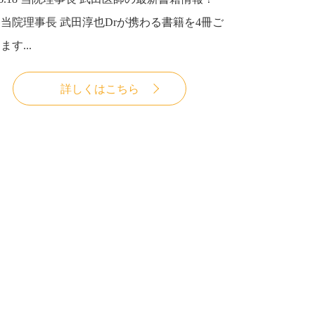
当院理事長 武田淳也Drが携わる書籍を4冊ご
す...
詳しくはこちら