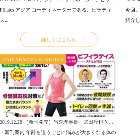
Pfilates アジア コーディネーターである、ピラティ
今回、
ス...
紹介しま
詳しくはこちら
DAIKANYAMA FUKUOKA
2019.12.28
［新刊発売］当院理事長・武田淳也医師著、「頻尿・尿もれ 米国式最新自力克服法 骨盤バウンド体操（わかさ出版）」が2019年12月27日発売です。
・新刊案内 年齢を追うごとに悩みが大きくなる体の