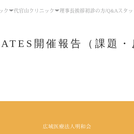
ック
代官山クリニック
理事長挨拶
初診の方/Q&A
スタッ
PFILATES開催報告（課
）
広域医療法人明和会