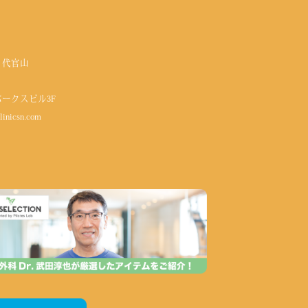
 代官山
パークスビル3F
linicsn.com