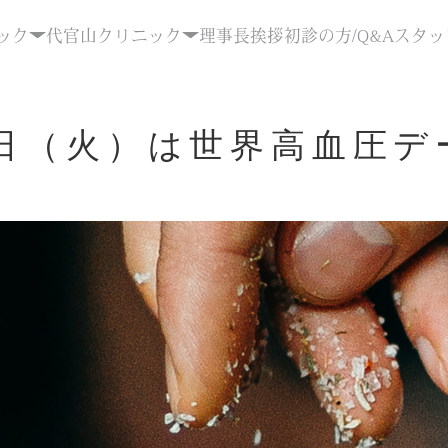
ック
代官山クリニック
理事長挨拶
初診の方/Q&A
スタッ
7日（火）は世界高血圧デ