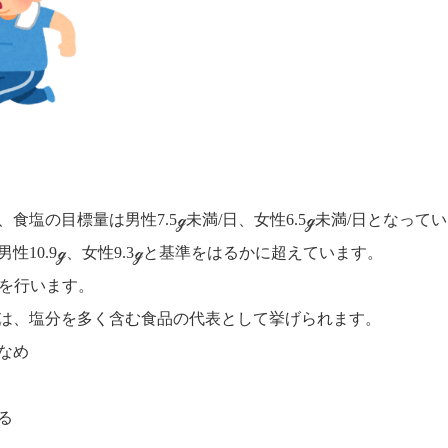
食塩の目標量は男性7.5ℊ未満/日、女性6.5ℊ未満/日となって
10.9ℊ、女性9.3ℊと基準をはるかに超えています。
塩を行います。
は、塩分を多く含む食品の代表として挙げられます。
なめ
る