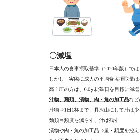
〇減塩
日本人の食事摂取基準（2020年版）では、
しかし、実際に成人の平均食塩摂取量は男性
高血圧の方は、6.0ℊ未満/日を目標に減
汁物、麺類、漬物、肉・魚の加工品
など
汁物⇒1日1杯まで、具沢山にして汁は少
麺類⇒頻度を減らす、汁は残す
漬物や肉・魚の加工品⇒量・頻度を控え