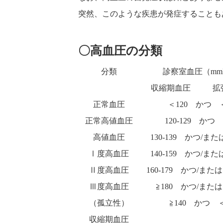
突然、このような疾患が発症することも
〇高血圧の分類
分類
診察室血圧（mm
収縮期血圧
拡
正常血圧
＜120 かつ 
正常高値血圧
120-129 かつ 
高値血圧
130-139 かつ/または
Ⅰ度高血圧
140-159 かつ/または
Ⅱ度高血圧
160-179 かつ/または 
Ⅲ度高血圧
≧180 かつ/または
（孤立性）
≧140 かつ ＜
収縮期血圧