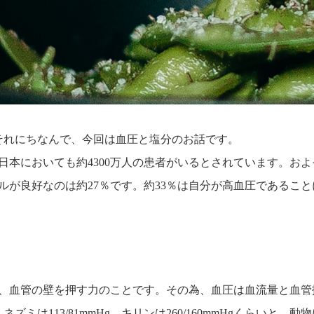
す。それにちなんで、今回は血圧と塩分のお話です。
本においても約4300万人の患者がいるとされています。およ
ルが良好なのは約27％です。約33％は自分が高血圧であるこ
、血管の壁を押す力のことです。その為、血圧は血流量と血管
、ネズミは113/81mmHg、キリンは260/160mmHgくらい