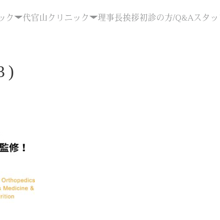
ック
代官山クリニック
理事長挨拶
初診の方/Q&A
スタッ
3)