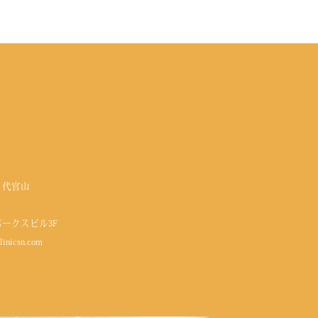
 代官山
パークスビル3F
linicsn.com