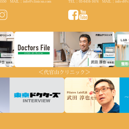
5550
MAIL：
info@clinicsn.com
TEL：
03-6416-1674
MAIL：
info-d@c
＜代官山クリニック＞