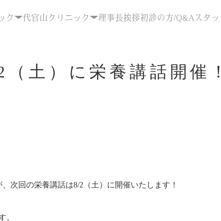
ック
代官山クリニック
理事長挨拶
初診の方/Q&A
スタッ
/2（土）に栄養講話開催
、次回の栄養講話は8/2（土）に開催いたします！
す。