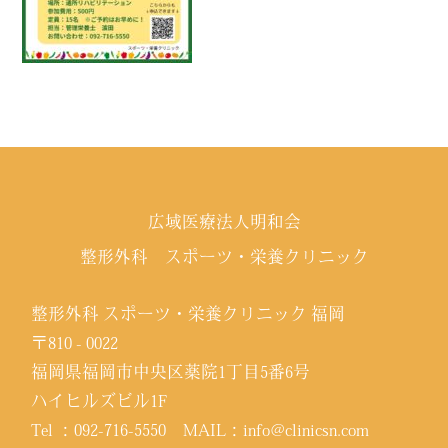
広域医療法人明和会
整形外科 スポーツ・栄養クリニック
整形外科 スポーツ・栄養クリニック 福岡
〒810 - 0022
福岡県福岡市中央区薬院1丁目5番6号
ハイヒルズビル1F
Tel ：
092-716-5550
MAIL：
info@clinicsn.com