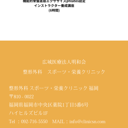
広域医療法人明和会
整形外科 スポーツ・栄養クリニック
整形外科 スポーツ・栄養クリニック 福岡
〒810 - 0022
福岡県福岡市中央区薬院1丁目5番6号
ハイヒルズビル1F
Tel ：
092-716-5550
MAIL：
info@clinicsn.com