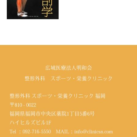
広域医療法人明和会
整形外科 スポーツ・栄養クリニック
整形外科 スポーツ・栄養クリニック 福岡
〒810 - 0022
福岡県福岡市中央区薬院1丁目5番6号
ハイヒルズビル1F
Tel ：
092-716-5550
MAIL：
info@clinicsn.com