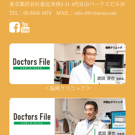
東京都渋谷区恵比寿西2-21-4代官山パークスビル3F
TEL：
03-6416-1674
MAIL：
info-d@clinicsn.com
＜福岡クリニック＞