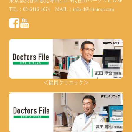
東京都渋谷区恵比寿西2-21-4代官山パークスビル3F
TEL：
03-6416-1674
MAIL：
info-d@clinicsn.com
＜福岡クリニック＞