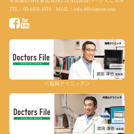
東京都渋谷区恵比寿西2-21-4代官山パークスビル3F
TEL：
03-6416-1674
MAIL：
info-d@clinicsn.com
＜福岡クリニック＞