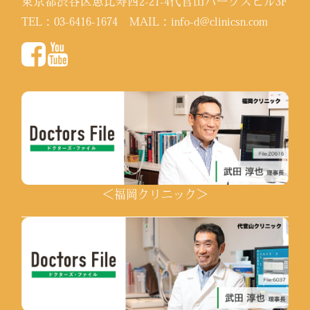
東京都渋谷区恵比寿西2-21-4代官山パークスビル3F
TEL：
03-6416-1674
MAIL：
info-d@clinicsn.com
＜福岡クリニック＞