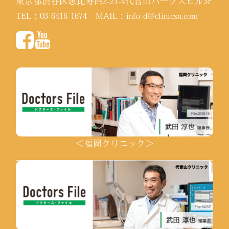
東京都渋谷区恵比寿西2-21-4代官山パークスビル3F
TEL：
03-6416-1674
MAIL：
info-d@clinicsn.com
＜福岡クリニック＞