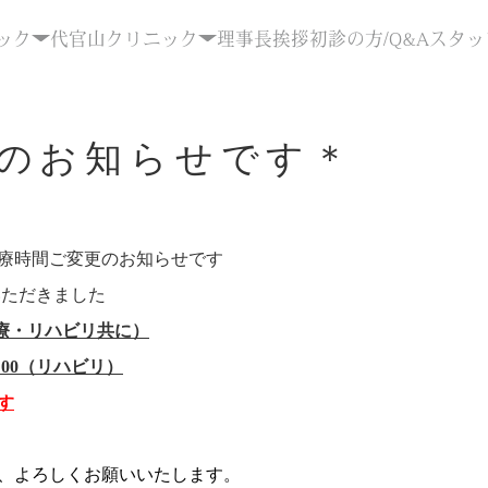
ック
代官山クリニック
理事長挨拶
初診の方/Q&A
スタッ
のお知らせです＊
療時間ご変更のお知らせです
いただきました
0（診療・リハビリ共に）
3:00（リハビリ）
す
、よろしくお願いいたします。