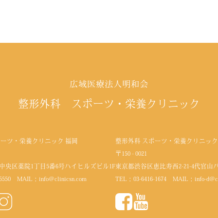
広域医療法人明和会
整形外科 スポーツ・栄養クリニック
ポーツ・栄養クリニック 福岡
整形外科 スポーツ・栄養クリニック
〒150 - 0021
中央区薬院1丁目5番6号
ハイヒルズビル1F
東京都渋谷区恵比寿西2-21-4代官山
5550
MAIL：
info@clinicsn.com
TEL：
03-6416-1674
MAIL：
info-d@c