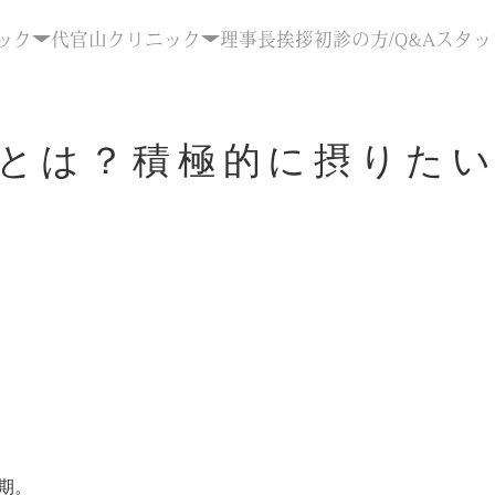
ック
代官山クリニック
理事長挨拶
初診の方/Q&A
スタッ
とは？積極的に摂りた
期。