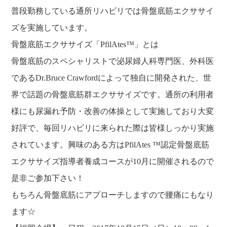
普段勤務している通所リハビリでは骨盤底筋エクササイ
ズを実施しています。
骨盤底筋エクササイズ「PfilAtes
™
」とは
骨盤底筋のスペシャリストで泌尿婦人科専門医、外科医
であるDr.Bruce Crawfordによって独自に開発された、世
界で話題の骨盤底筋群エクササイズです。通所の利用者
様にも尿漏れ予防・改善の体操として実施しており大変
好評で、毎回リハビリに来られた際は皆様しっかり実施
されています。興味のある方はPfilAtes
™
認定骨盤底筋
エクササイズ指導者養成コースが10月に開催されるので
是非ご参加下さい！
もちろん骨盤底筋にアプローチしますので腰痛にもなり
ます☆