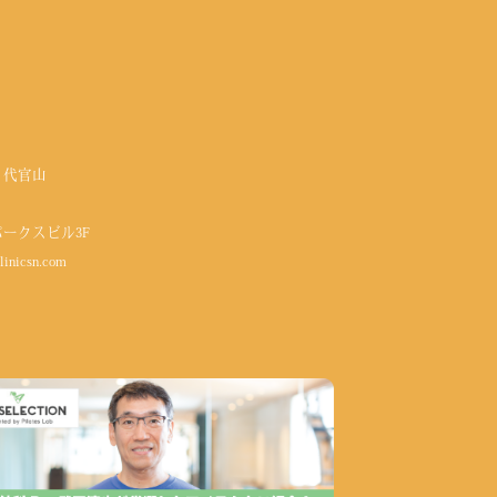
 代官山
パークスビル3F
linicsn.com