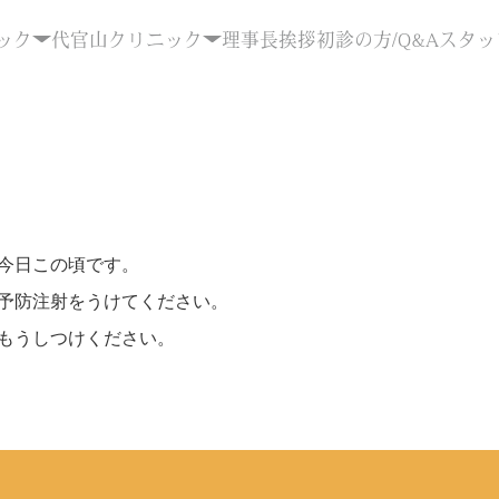
ック
代官山クリニック
理事長挨拶
初診の方/Q&A
スタッ
今日この頃です。
予防注射をうけてください。
もうしつけください。