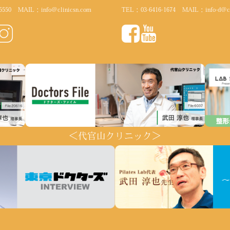
5550
MAIL：
info@clinicsn.com
TEL：
03-6416-1674
MAIL：
info-d@c
＜代官山クリニック＞