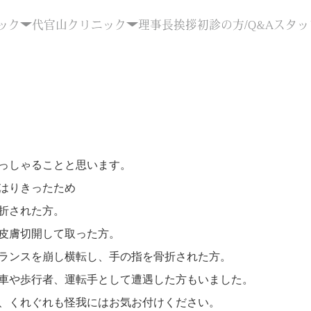
ック
代官山クリニック
理事長挨拶
初診の方/Q&A
スタッ
っしゃることと思います。
はりきったため
折された方。
皮膚切開して取った方。
ランスを崩し横転し、手の指を骨折された方。
車や歩行者、運転手として遭遇した方もいました。
、くれぐれも怪我にはお気お付けください。