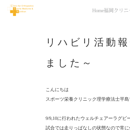
Home
福岡クリニ
リハビリ活動報
ました～
こんにちは
スポーツ栄養クリニック理学療法士平島
9/9,10に行われたウェルチェアーラ
試合では走りっぱなしの状態なので常に