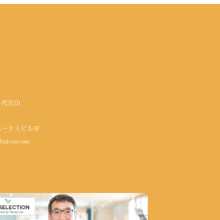
 代官山
パークスビル3F
linicsn.com