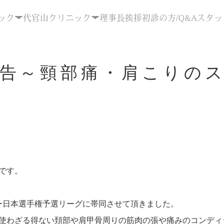
ック
代官山クリニック
理事長挨拶
初診の方/Q&A
スタッ
告～頸部痛・肩こりの
です。
グビー日本選手権予選リーグに帯同させて頂きました。
使わざる得ない頚部や肩甲骨周りの筋肉の張や痛みのコンディ