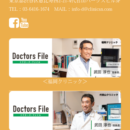
東京都渋谷区恵比寿西2-21-4代官山パークスビル3F
TEL：
03-6416-1674
MAIL：
info-d@clinicsn.com
＜福岡クリニック＞