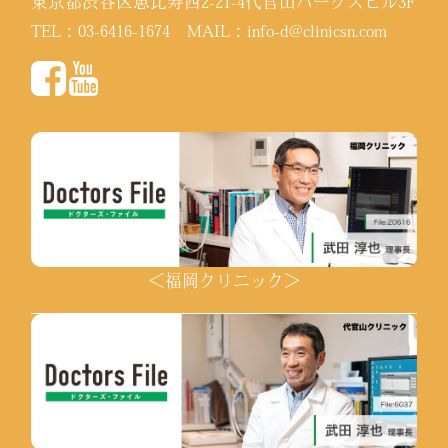
東京都渋谷区恵比寿西2-21-4代官山パークスビル3F
TEL：
03-6416-1674
MAIL：
info-d@clinicsn.com
＜福岡クリニック＞