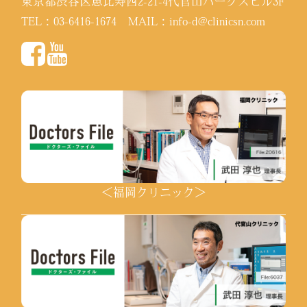
東京都渋谷区恵比寿西2-21-4代官山パークスビル3F
TEL：
03-6416-1674
MAIL：
info-d@clinicsn.com
＜福岡クリニック＞