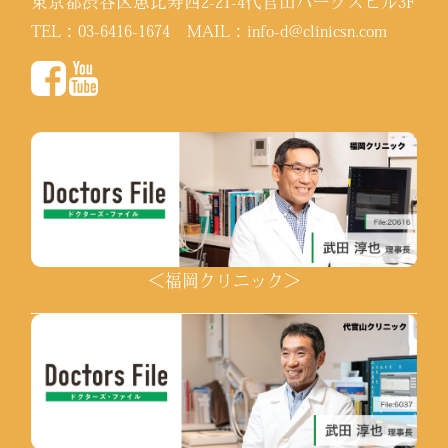
東京都渋谷区恵比寿西2-21-4代官山パークスビル3F
TEL：
03-6416-1674
MAIL：
info-d@clinicsn.com
＜福岡クリニック＞