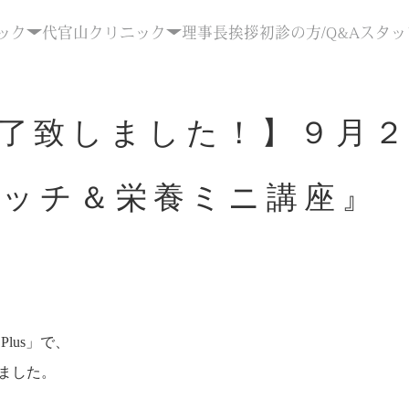
ック
代官山クリニック
理事長挨拶
初診の方/Q&A
スタッ
了致しました！】９月２４
レッチ＆栄養ミニ講座』
lus」で、
ました。