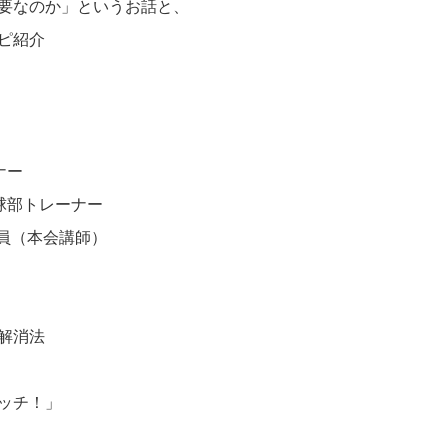
要なのか」というお話と、
ピ紹介
ナー
球部トレーナー
員（本会講師）
解消法
ッチ！」