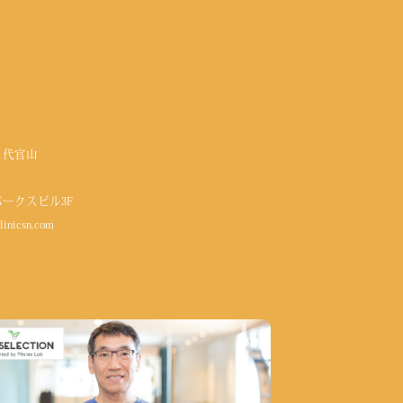
 代官山
パークスビル3F
linicsn.com