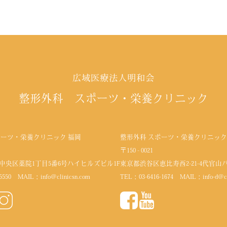
広域医療法人明和会
整形外科 スポーツ・栄養クリニック
ポーツ・栄養クリニック 福岡
整形外科 スポーツ・栄養クリニック
〒150 - 0021
中央区薬院1丁目5番6号
ハイヒルズビル1F
東京都渋谷区恵比寿西2-21-4代官山
5550
MAIL：
info@clinicsn.com
TEL：
03-6416-1674
MAIL：
info-d@c