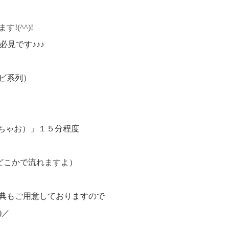
(^^)!
必見です♪♪♪
ビ系列）
っちゃお）」１５分程度
どこかで流れますよ）
典もご用意しておりますので
)／