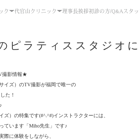
ック
代官山クリニック
理事長挨拶
初診の方/Q&A
スタッ
修のピラティススタジオに
V撮影情報★
サイズ）のTV撮影が福岡で唯一の
ました！
♪
）の特集です(#^.^#)インストラクターには、
ています「Miho先生」です♪
実際に体験をしながら、