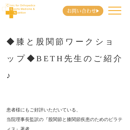
お問い合わせ
◆膝と股関節ワークショ
ップ◆BETH先生のご紹介
♪
患者様にもご好評いただいている、
当院理事長監訳の
『股関節と膝関節疾患のためのピラテ
ィス』
著者、