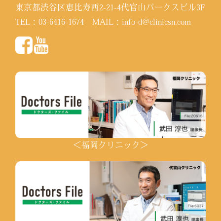
東京都渋谷区恵比寿西2-21-4代官山パークスビル3F
TEL：
03-6416-1674
MAIL：
info-d@clinicsn.com
＜福岡クリニック＞