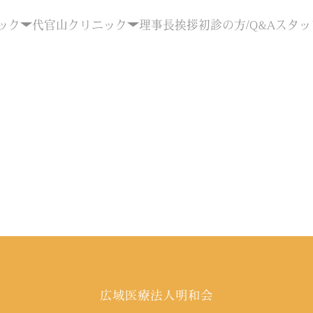
ック
代官山クリニック
理事長挨拶
初診の方/Q&A
スタッ
広域医療法人明和会