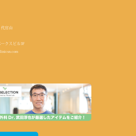
 代官山
パークスビル3F
linicsn.com