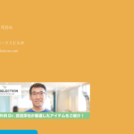
 代官山
パークスビル3F
linicsn.com