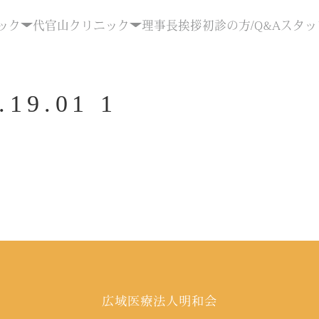
ック
代官山クリニック
理事長挨拶
初診の方/Q&A
スタッ
.19.01 1
広域医療法人明和会