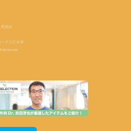
 代官山
パークスビル3F
linicsn.com