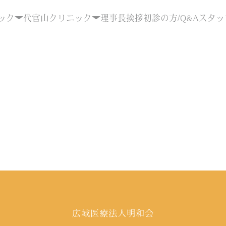
ック
代官山クリニック
理事長挨拶
初診の方/Q&A
スタッ
広域医療法人明和会