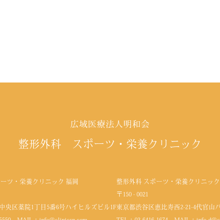
広域医療法人明和会
整形外科 スポーツ・栄養クリニック
ポーツ・栄養クリニック 福岡
整形外科 スポーツ・栄養クリニック
〒150 - 0021
中央区薬院1丁目5番6号
ハイヒルズビル1F
東京都渋谷区恵比寿西2-21-4代官山
5550
MAIL：
info@clinicsn.com
TEL：
03-6416-1674
MAIL：
info-d@c