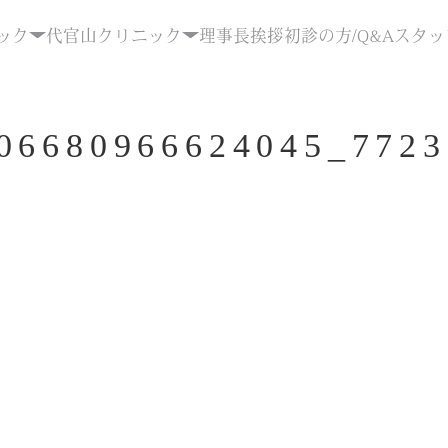
ック
代官山クリニック
理事長挨拶
初診の方/Q&A
スタッ
06680966624045_7723